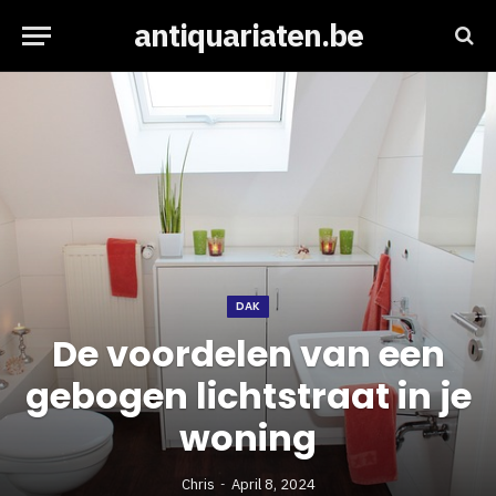
antiquariaten.be
DAK
De voordelen van een
gebogen lichtstraat in je
woning
Chris
April 8, 2024