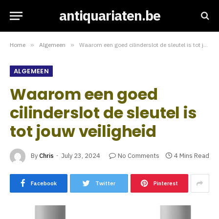
antiquariaten.be
Home
»
Algemeen
»
Waarom een goed cilinderslot de sleutel is tot jouw veiligheid
ALGEMEEN
Waarom een goed
cilinderslot de sleutel is
tot jouw veiligheid
By
Chris
July 23, 2024
No Comments
4 Mins Read
Facebook
Twitter
Pinterest