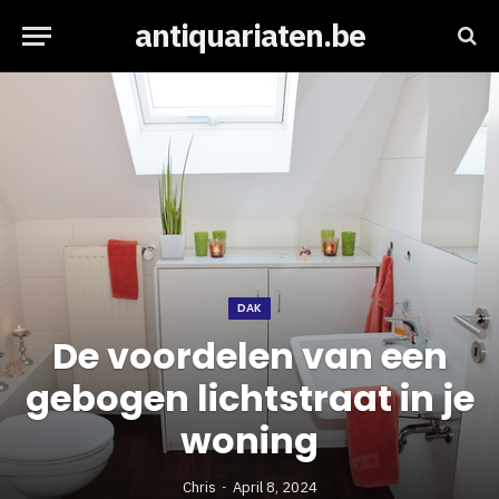
antiquariaten.be
DAK
De voordelen van een
gebogen lichtstraat in je
woning
Chris
April 8, 2024