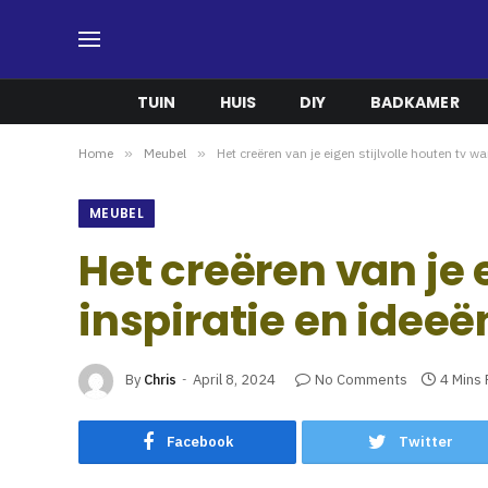
TUIN
HUIS
DIY
BADKAMER
Home
»
Meubel
»
Het creëren van je eigen stijlvolle houten tv wa
MEUBEL
Het creëren van je 
inspiratie en ideeë
By
Chris
April 8, 2024
No Comments
4 Mins
Facebook
Twitter