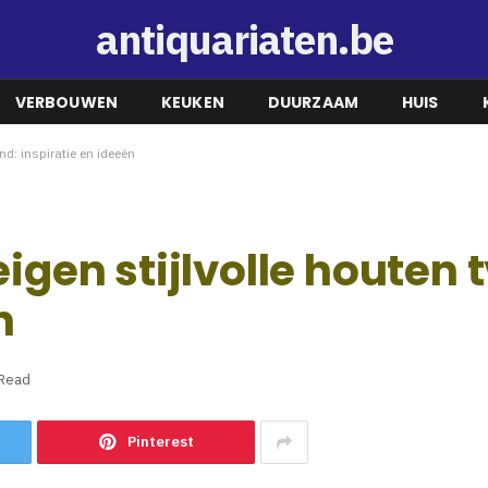
antiquariaten.be
VERBOUWEN
KEUKEN
DUURZAAM
HUIS
nd: inspiratie en ideeën
eigen stijlvolle houten 
n
 Read
Pinterest