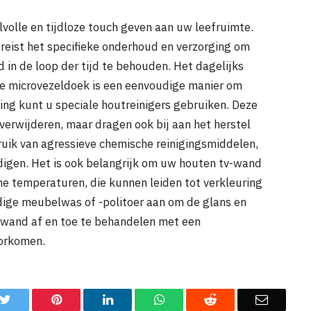
lvolle en tijdloze touch geven aan uw leefruimte.
reist het specifieke onderhoud en verzorging om
d in de loop der tijd te behouden. Het dagelijks
e microvezeldoek is een eenvoudige manier om
iging kunt u speciale houtreinigers gebruiken. Deze
verwijderen, maar dragen ook bij aan het herstel
bruik van agressieve chemische reinigingsmiddelen,
digen. Het is ook belangrijk om uw houten tv-wand
me temperaturen, die kunnen leiden tot verkleuring
ige meubelwas of -politoer aan om de glans en
e wand af en toe te behandelen met een
oorkomen.
k
Twitter
Pinterest
LinkedIn
WhatsApp
Reddit
Email